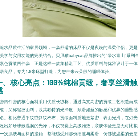
追求品质生活的家居领域，一套舒适的床品不仅是夜晚的温柔伴侣，更是
美学与实用功能的完美结合。贝贝猫babycat品牌推出的“绿水青山”系列
素色贡缎四件套，正是这样一款集精湛工艺、优质原料与优雅设计于一体
居良品，专为1.8米床型打造，为您带来云朵般的睡眠体验。
一、核心亮点：100%纯棉贡缎，奢享丝滑触
感
套四件套的核心面料采用优质长绒棉，通过高支高密的贡缎工艺织造而成
缎，又称缎纹面料，以其独特的光泽度、顺滑如丝的触感和优异的垂坠感
名。相比普通平纹或斜纹棉布，贡缎面料质地更紧密，表面光滑，在灯光
泛出如珍珠般温润的光泽，不仅视觉上高级雅致，亲肤体验更是无可比拟
一次肌肤与面料的接触，都能感受到那份细腻与柔滑，仿佛被温柔的云层