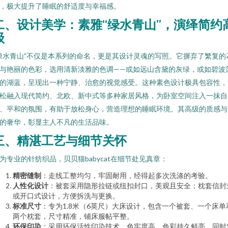
，极大提升了睡眠的舒适度与幸福感。
二、设计美学：素雅“绿水青山”，演绎简约
级
绿水青山”不仅是本系列的命名，更是其设计灵魂的写照。它摒弃了繁复的
与艳丽的色彩，选用清新淡雅的色调——或如远山含黛的灰绿，或如碧波
的湖蓝，呈现出一种宁静、治愈的视觉感受。这种素色设计极具包容性，
松融入现代简约、北欧、新中式等多种家居风格，为卧室空间注入一抹自
、平和的氛围，有助于放松身心，营造理想的睡眠环境。其高级的质感与
的奢华，彰显主人不凡的生活品味。
三、精湛工艺与细节关怀
为专业的针纺织品，贝贝猫babycat在细节处见真章：
精密缝制
：走线工整均匀，牢固耐用，经得起多次洗涤的考验。
人性化设计
：被套采用隐形拉链或纽扣封口，美观且安全；枕套信封
或开口式设计，方便拆洗与更换。
标准尺寸
：专为1.8米（6英尺）大床设计，包含一个被套、一个床单
两个枕套，尺寸精准，铺床服帖平整。
环保印染
：采用环保活性印染技术，色牢度高，色彩持久鲜亮，同时