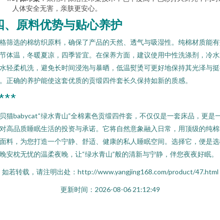
人体安全无害，亲肤更安心。
四、原料优势与贴心养护
格筛选的棉纺织原料，确保了产品的天然、透气与吸湿性。纯棉材质能有
节体温，冬暖夏凉，四季皆宜。在保养方面，建议使用中性洗涤剂，冷水
水轻柔机洗，避免长时间浸泡与暴晒，低温熨烫可更好地保持其光泽与挺
。正确的养护能使这套优质的贡缎四件套长久保持如新的质感。
***
贝猫babycat“绿水青山”全棉素色贡缎四件套，不仅仅是一套床品，更是
对高品质睡眠生活的投资与承诺。它将自然意象融入日常，用顶级的纯棉
面料，为您打造一个宁静、舒适、健康的私人睡眠空间。选择它，便是选
晚安枕无忧的温柔夜晚，让“绿水青山”般的清新与宁静，伴您夜夜好眠。
如若转载，请注明出处：http://www.yangjing168.com/product/47.html
更新时间：2026-08-06 21:12:49